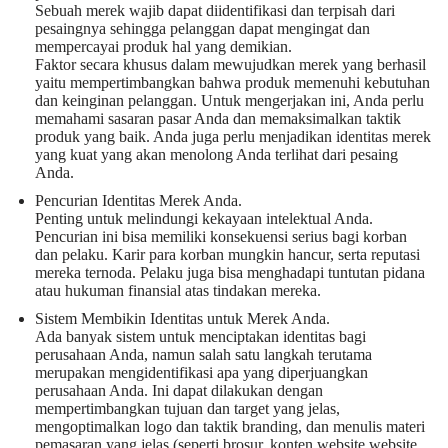
Sebuah merek wajib dapat diidentifikasi dan terpisah dari
pesaingnya sehingga pelanggan dapat mengingat dan
mempercayai produk hal yang demikian.
Faktor secara khusus dalam mewujudkan merek yang berhasil
yaitu mempertimbangkan bahwa produk memenuhi kebutuhan
dan keinginan pelanggan. Untuk mengerjakan ini, Anda perlu
memahami sasaran pasar Anda dan memaksimalkan taktik
produk yang baik. Anda juga perlu menjadikan identitas merek
yang kuat yang akan menolong Anda terlihat dari pesaing
Anda.
Pencurian Identitas Merek Anda.
Penting untuk melindungi kekayaan intelektual Anda.
Pencurian ini bisa memiliki konsekuensi serius bagi korban
dan pelaku. Karir para korban mungkin hancur, serta reputasi
mereka ternoda. Pelaku juga bisa menghadapi tuntutan pidana
atau hukuman finansial atas tindakan mereka.
Sistem Membikin Identitas untuk Merek Anda.
Ada banyak sistem untuk menciptakan identitas bagi
perusahaan Anda, namun salah satu langkah terutama
merupakan mengidentifikasi apa yang diperjuangkan
perusahaan Anda. Ini dapat dilakukan dengan
mempertimbangkan tujuan dan target yang jelas,
mengoptimalkan logo dan taktik branding, dan menulis materi
pemasaran yang jelas (seperti brosur, konten website website,