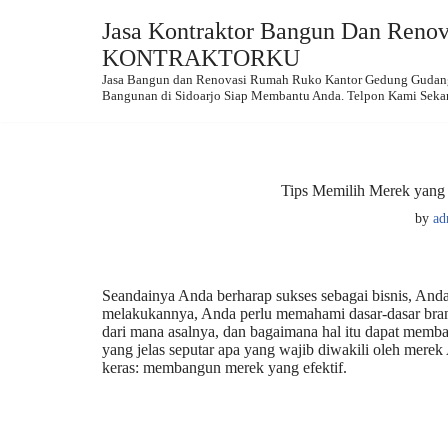
Jasa Kontraktor Bangun Dan Renova
Skip
KONTRAKTORKU
to
Jasa Bangun dan Renovasi Rumah Ruko Kantor Gedung Gudang.
content
Bangunan di Sidoarjo Siap Membantu Anda. Telpon Kami Seka
Tips Memilih Merek yang 
by
ad
Seandainya Anda berharap sukses sebagai bisnis, An
melakukannya, Anda perlu memahami dasar-dasar brand
dari mana asalnya, dan bagaimana hal itu dapat memb
yang jelas seputar apa yang wajib diwakili oleh merek
keras: membangun merek yang efektif.