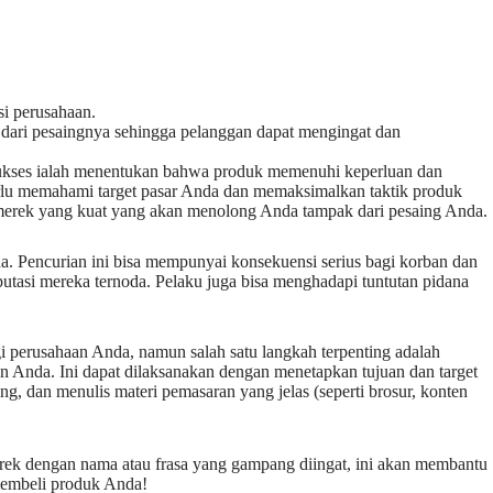
si perusahaan.
h dari pesaingnya sehingga pelanggan dapat mengingat dan
ukses ialah menentukan bahwa produk memenuhi keperluan dan
rlu memahami target pasar Anda dan memaksimalkan taktik produk
 merek yang kuat yang akan menolong Anda tampak dari pesaing Anda.
a. Pencurian ini bisa mempunyai konsekuensi serius bagi korban dan
putasi mereka ternoda. Pelaku juga bisa menghadapi tuntutan pidana
i perusahaan Anda, namun salah satu langkah terpenting adalah
n Anda. Ini dapat dilaksanakan dengan menetapkan tujuan dan target
g, dan menulis materi pemasaran yang jelas (seperti brosur, konten
erek dengan nama atau frasa yang gampang diingat, ini akan membantu
membeli produk Anda!