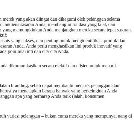
an merek yang akan diingat dan dikagumi oleh pelanggan selama
mi audiens sasaran Anda, membangun fondasi yang kuat, dan
m yang memungkinkan Anda menjangkau mereka secara tepat sasaran.
tif:
bisnis yang sukses, dan penting untuk mengidentifikasi produk dan
sasaran Anda. Anda perlu menghasilkan lini produk inovatif yang
a poin-nilai inti dan cita-cita Anda.
nda dikomunikasikan secara efektif dan efisien untuk menarik
g dalam branding, sebab dapat membantu menarik pelanggan atau
eharusnya menetapkan berapa banyak yang berkeinginan Anda
langgan apa yang berharap Anda tarik (ialah, konsumen
eluruh variasi pelanggan – bukan cuma mereka yang mempunyai uang di