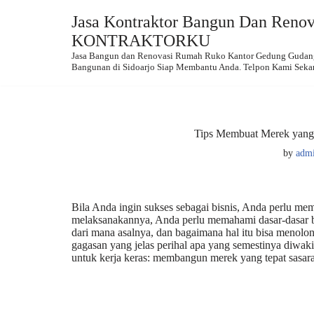
Jasa Kontraktor Bangun Dan Renova
Skip
KONTRAKTORKU
to
Jasa Bangun dan Renovasi Rumah Ruko Kantor Gedung Gudang.
content
Bangunan di Sidoarjo Siap Membantu Anda. Telpon Kami Seka
Tips Membuat Merek yang 
by
adm
Bila Anda ingin sukses sebagai bisnis, Anda perlu m
melaksanakannya, Anda perlu memahami dasar-dasar br
dari mana asalnya, dan bagaimana hal itu bisa meno
gagasan yang jelas perihal apa yang semestinya diwak
untuk kerja keras: membangun merek yang tepat sasar