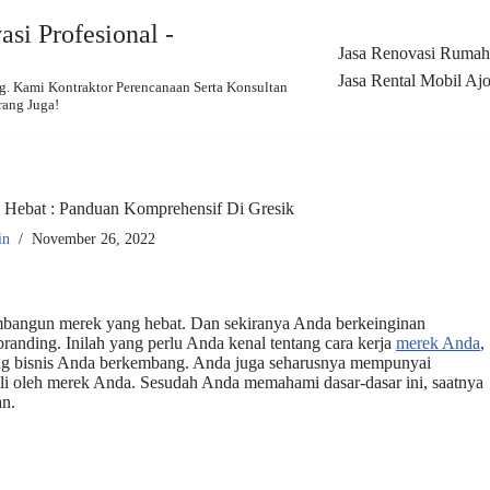
si Profesional -
Jasa Renovasi Rumah,
Jasa Rental Mobil Ajo
 Kami Kontraktor Perencanaan Serta Konsultan
rang Juga!
Hebat : Panduan Komprehensif Di Gresik
in
November 26, 2022
embangun merek yang hebat. Dan sekiranya Anda berkeinginan
anding. Inilah yang perlu Anda kenal tentang cara kerja
merek Anda
,
long bisnis Anda berkembang. Anda juga seharusnya mempunyai
ili oleh merek Anda. Sesudah Anda memahami dasar-dasar ini, saatnya
an.