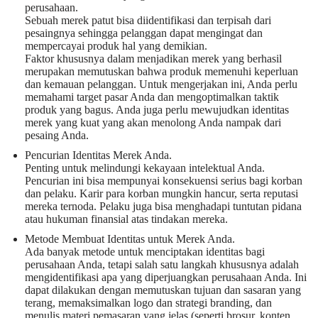
perusahaan.
Sebuah merek patut bisa diidentifikasi dan terpisah dari
pesaingnya sehingga pelanggan dapat mengingat dan
mempercayai produk hal yang demikian.
Faktor khususnya dalam menjadikan merek yang berhasil
merupakan memutuskan bahwa produk memenuhi keperluan
dan kemauan pelanggan. Untuk mengerjakan ini, Anda perlu
memahami target pasar Anda dan mengoptimalkan taktik
produk yang bagus. Anda juga perlu mewujudkan identitas
merek yang kuat yang akan menolong Anda nampak dari
pesaing Anda.
Pencurian Identitas Merek Anda.
Penting untuk melindungi kekayaan intelektual Anda.
Pencurian ini bisa mempunyai konsekuensi serius bagi korban
dan pelaku. Karir para korban mungkin hancur, serta reputasi
mereka ternoda. Pelaku juga bisa menghadapi tuntutan pidana
atau hukuman finansial atas tindakan mereka.
Metode Membuat Identitas untuk Merek Anda.
Ada banyak metode untuk menciptakan identitas bagi
perusahaan Anda, tetapi salah satu langkah khususnya adalah
mengidentifikasi apa yang diperjuangkan perusahaan Anda. Ini
dapat dilakukan dengan memutuskan tujuan dan sasaran yang
terang, memaksimalkan logo dan strategi branding, dan
menulis materi pemasaran yang jelas (seperti brosur, konten