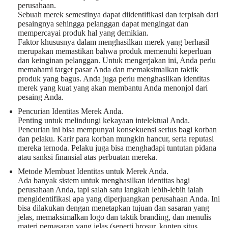
perusahaan.
Sebuah merek semestinya dapat diidentifikasi dan terpisah dari
pesaingnya sehingga pelanggan dapat mengingat dan
mempercayai produk hal yang demikian.
Faktor khususnya dalam menghasilkan merek yang berhasil
merupakan memastikan bahwa produk memenuhi keperluan
dan keinginan pelanggan. Untuk mengerjakan ini, Anda perlu
memahami target pasar Anda dan memaksimalkan taktik
produk yang bagus. Anda juga perlu menghasilkan identitas
merek yang kuat yang akan membantu Anda menonjol dari
pesaing Anda.
Pencurian Identitas Merek Anda.
Penting untuk melindungi kekayaan intelektual Anda.
Pencurian ini bisa mempunyai konsekuensi serius bagi korban
dan pelaku. Karir para korban mungkin hancur, serta reputasi
mereka ternoda. Pelaku juga bisa menghadapi tuntutan pidana
atau sanksi finansial atas perbuatan mereka.
Metode Membuat Identitas untuk Merek Anda.
Ada banyak sistem untuk menghasilkan identitas bagi
perusahaan Anda, tapi salah satu langkah lebih-lebih ialah
mengidentifikasi apa yang diperjuangkan perusahaan Anda. Ini
bisa dilakukan dengan menetapkan tujuan dan sasaran yang
jelas, memaksimalkan logo dan taktik branding, dan menulis
materi pemasaran yang jelas (seperti brosur, konten situs