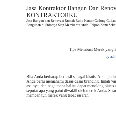
Jasa Kontraktor Bangun Dan Renova
Skip
KONTRAKTORKU
to
Jasa Bangun dan Renovasi Rumah Ruko Kantor Gedung Gudang.
content
Bangunan di Sidoarjo Siap Membantu Anda. Telpon Kami Seka
Tips Membuat Merek yang B
by
adm
Bila Anda berharap berhasil sebagai bisnis, Anda p
Anda perlu memahami dasar-dasar branding. Inilah yan
asalnya, dan bagaimana hal itu dapat menolong bisni
seputar apa yang patut diwakili oleh merek Anda. Ses
membangun merek yang tepat sasaran.