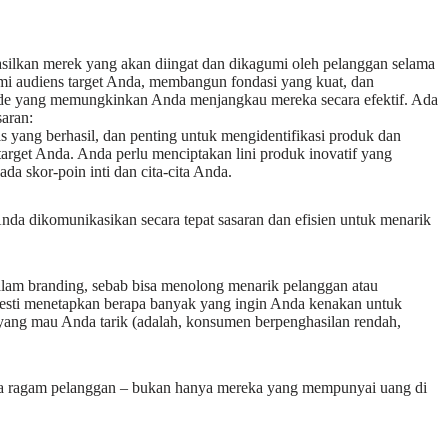
asilkan merek yang akan diingat dan dikagumi oleh pelanggan selama
mi audiens target Anda, membangun fondasi yang kuat, dan
de yang memungkinkan Anda menjangkau mereka secara efektif. Ada
saran:
nis yang berhasil, dan penting untuk mengidentifikasi produk dan
target Anda. Anda perlu menciptakan lini produk inovatif yang
da skor-poin inti dan cita-cita Anda.
nda dikomunikasikan secara tepat sasaran dan efisien untuk menarik
dalam branding, sebab bisa menolong menarik pelanggan atau
esti menetapkan berapa banyak yang ingin Anda kenakan untuk
yang mau Anda tarik (adalah, konsumen berpenghasilan rendah,
mua ragam pelanggan – bukan hanya mereka yang mempunyai uang di