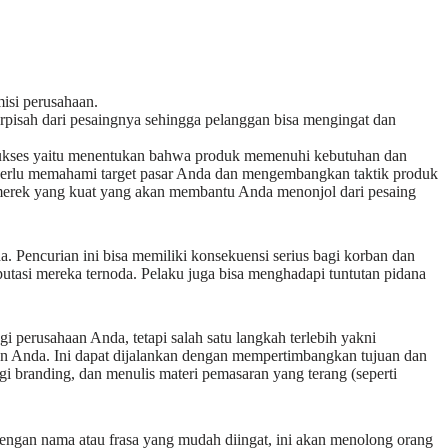
isi perusahaan.
erpisah dari pesaingnya sehingga pelanggan bisa mengingat dan
sukses yaitu menentukan bahwa produk memenuhi kebutuhan dan
perlu memahami target pasar Anda dan mengembangkan taktik produk
 merek yang kuat yang akan membantu Anda menonjol dari pesaing
. Pencurian ini bisa memiliki konsekuensi serius bagi korban dan
putasi mereka ternoda. Pelaku juga bisa menghadapi tuntutan pidana
i perusahaan Anda, tetapi salah satu langkah terlebih yakni
an Anda. Ini dapat dijalankan dengan mempertimbangkan tujuan dan
i branding, dan menulis materi pemasaran yang terang (seperti
dengan nama atau frasa yang mudah diingat, ini akan menolong orang