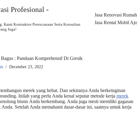
si Profesional -
Jasa Renovasi Rumah,
Jasa Rental Mobil Ajo
 Kami Kontraktor Perencanaan Serta Konsultan
rang Juga!
Bagus : Panduan Komprehensif Di Gresik
in
December 23, 2022
u membangun merek yang hebat. Dan sekiranya Anda berkeinginan
anding. Inilah yang perlu Anda kenal seputar metode kerja
merek
 menolong bisnis Anda berkembang. Anda juga mesti memiliki gagasan
k Anda. Setelah Anda memahami dasar-dasar ini, saatnya untuk kerja