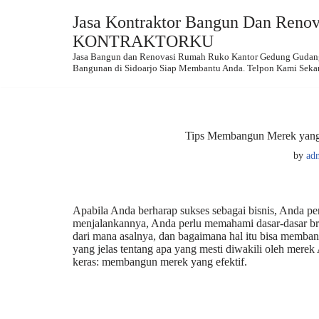
Jasa Kontraktor Bangun Dan Renova
Skip
KONTRAKTORKU
to
Jasa Bangun dan Renovasi Rumah Ruko Kantor Gedung Gudang.
content
Bangunan di Sidoarjo Siap Membantu Anda. Telpon Kami Seka
Tips Membangun Merek yang
by
ad
Apabila Anda berharap sukses sebagai bisnis, Anda p
menjalankannya, Anda perlu memahami dasar-dasar bran
dari mana asalnya, dan bagaimana hal itu bisa memba
yang jelas tentang apa yang mesti diwakili oleh mere
keras: membangun merek yang efektif.