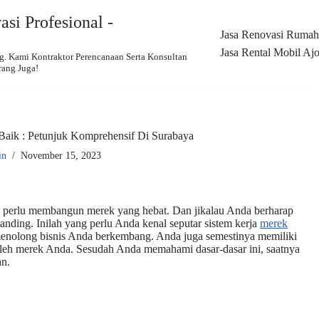
si Profesional -
Jasa Renovasi Rumah,
Jasa Rental Mobil Ajo
 Kami Kontraktor Perencanaan Serta Konsultan
rang Juga!
aik : Petunjuk Komprehensif Di Surabaya
in
November 15, 2023
da perlu membangun merek yang hebat. Dan jikalau Anda berharap
ding. Inilah yang perlu Anda kenal seputar sistem kerja
merek
a menolong bisnis Anda berkembang. Anda juga semestinya memiliki
 oleh merek Anda. Sesudah Anda memahami dasar-dasar ini, saatnya
an.