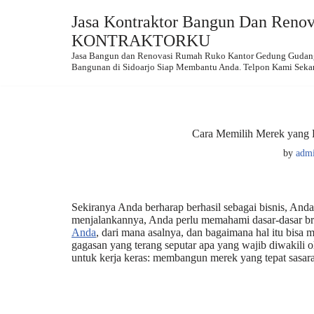
Jasa Kontraktor Bangun Dan Renova
Skip
KONTRAKTORKU
to
Jasa Bangun dan Renovasi Rumah Ruko Kantor Gedung Gudang.
content
Bangunan di Sidoarjo Siap Membantu Anda. Telpon Kami Seka
Cara Memilih Merek yang B
by
adm
Sekiranya Anda berharap berhasil sebagai bisnis, An
menjalankannya, Anda perlu memahami dasar-dasar bran
Anda
, dari mana asalnya, dan bagaimana hal itu bis
gagasan yang terang seputar apa yang wajib diwakili
untuk kerja keras: membangun merek yang tepat sasar