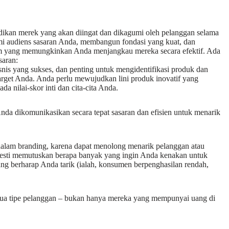
adikan merek yang akan diingat dan dikagumi oleh pelanggan selama
mi audiens sasaran Anda, membangun fondasi yang kuat, dan
m yang memungkinkan Anda menjangkau mereka secara efektif. Ada
saran:
bisnis yang sukses, dan penting untuk mengidentifikasi produk dan
arget Anda. Anda perlu mewujudkan lini produk inovatif yang
a nilai-skor inti dan cita-cita Anda.
nda dikomunikasikan secara tepat sasaran dan efisien untuk menarik
 dalam branding, karena dapat menolong menarik pelanggan atau
esti memutuskan berapa banyak yang ingin Anda kenakan untuk
ang berharap Anda tarik (ialah, konsumen berpenghasilan rendah,
emua tipe pelanggan – bukan hanya mereka yang mempunyai uang di