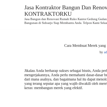
Jasa Kontraktor Bangun Dan Renova
Skip
KONTRAKTORKU
to
Jasa Bangun dan Renovasi Rumah Ruko Kantor Gedung Gudang.
content
Bangunan di Sidoarjo Siap Membantu Anda. Telpon Kami Seka
Cara Membuat Merek yang B
by
a
Jikalau Anda berharap sukses sebagai bisnis, Anda 
mengerjakannya, Anda perlu memahami dasar-dasar bra
dari mana asalnya, dan bagaimana hal itu dapat meno
yang terang seputar apa yang wajib diwakili oleh mer
keras: membangun merek yang efektif.