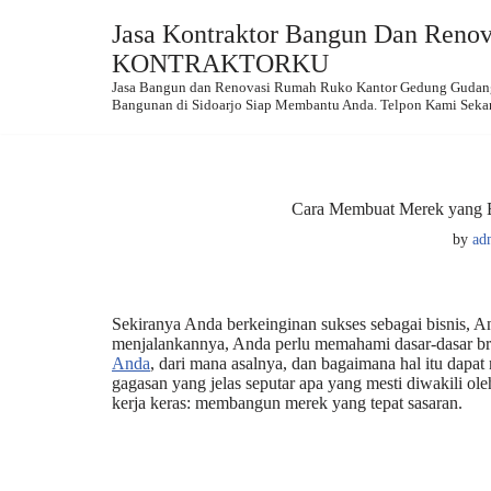
Jasa Kontraktor Bangun Dan Renova
Skip
KONTRAKTORKU
to
Jasa Bangun dan Renovasi Rumah Ruko Kantor Gedung Gudang.
content
Bangunan di Sidoarjo Siap Membantu Anda. Telpon Kami Seka
Cara Membuat Merek yang 
by
ad
Sekiranya Anda berkeinginan sukses sebagai bisnis,
menjalankannya, Anda perlu memahami dasar-dasar bra
Anda
, dari mana asalnya, dan bagaimana hal itu dap
gagasan yang jelas seputar apa yang mesti diwakili o
kerja keras: membangun merek yang tepat sasaran.