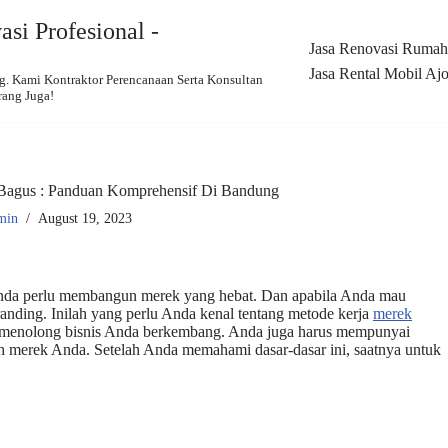
si Profesional -
Jasa Renovasi Rumah,
Jasa Rental Mobil Ajo
 Kami Kontraktor Perencanaan Serta Konsultan
rang Juga!
Bagus : Panduan Komprehensif Di Bandung
min
August 19, 2023
 Anda perlu membangun merek yang hebat. Dan apabila Anda mau
nding. Inilah yang perlu Anda kenal tentang metode kerja
merek
at menolong bisnis Anda berkembang. Anda juga harus mempunyai
leh merek Anda. Setelah Anda memahami dasar-dasar ini, saatnya untuk