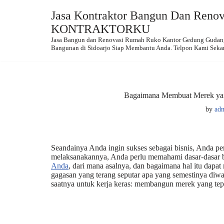
Jasa Kontraktor Bangun Dan Renova
Skip
KONTRAKTORKU
to
Jasa Bangun dan Renovasi Rumah Ruko Kantor Gedung Gudang.
content
Bangunan di Sidoarjo Siap Membantu Anda. Telpon Kami Seka
Bagaimana Membuat Merek yan
by
ad
Seandainya Anda ingin sukses sebagai bisnis, Anda 
melaksanakannya, Anda perlu memahami dasar-dasar br
Anda
, dari mana asalnya, dan bagaimana hal itu dap
gagasan yang terang seputar apa yang semestinya diwa
saatnya untuk kerja keras: membangun merek yang tepa