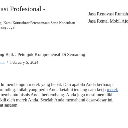
si Profesional -
Jasa Renovasi Rumah,
Jasa Rental Mobil Ajo
 Kami Kontraktor Perencanaan Serta Konsultan
rang Juga!
g Baik : Petunjuk Komprehensif Di Semarang
min
February 5, 2024
perlu membangun merek yang hebat. Dan apabila Anda berharap
anding. Inilah yang perlu Anda ketahui tentang cara kerja
merek
at membantu bisnis Anda berkembang. Anda juga mesti memiliki
kili oleh merek Anda. Setelah Anda memahami dasar-dasar ini,
t sasaran.